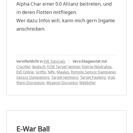
Alpha Char einer 0.0 Allianz beitreten, und
in deren Flotten mitfliegen.
Wer dazu Infos will, kann mich gern Ingame
anschreiben.
Veröffentlicht in
EVE Tutorials
Verschlagwortet mit
Crucifier
,
deutsch
,
ECM Target Jammer
,
Energy Neutralize
,
EVE Online
,
Griffin
,
hilfe
,
Maulus
,
Remote Sensor Dampener
,
Sensor Dampening
,
Target Jamming
,
Target Painting
,
Vigil
,
Warp Disruption
,
Weapon Disruptor
,
Webbifier
E-War Ball