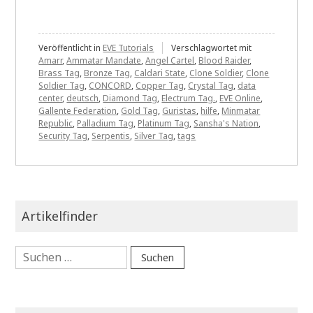
Veröffentlicht in
EVE Tutorials
Verschlagwortet mit
Amarr
,
Ammatar Mandate
,
Angel Cartel
,
Blood Raider
,
Brass Tag
,
Bronze Tag
,
Caldari State
,
Clone Soldier
,
Clone
Soldier Tag
,
CONCORD
,
Copper Tag
,
Crystal Tag
,
data
center
,
deutsch
,
Diamond Tag
,
Electrum Tag.
,
EVE Online
,
Gallente Federation
,
Gold Tag
,
Guristas
,
hilfe
,
Minmatar
Republic
,
Palladium Tag
,
Platinum Tag
,
Sansha's Nation
,
Security Tag
,
Serpentis
,
Silver Tag
,
tags
Artikelfinder
Suchen
nach: