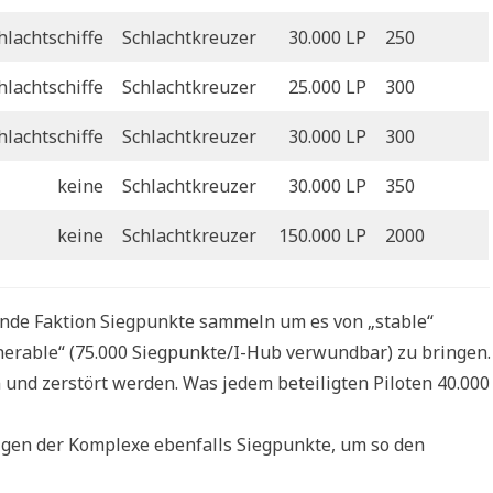
hlachtschiffe
Schlachtkreuzer
30.000 LP
250
hlachtschiffe
Schlachtkreuzer
25.000 LP
300
hlachtschiffe
Schlachtkreuzer
30.000 LP
300
keine
Schlachtkreuzer
30.000 LP
350
keine
Schlachtkreuzer
150.000 LP
2000
ende Faktion Siegpunkte sammeln um es von „stable“
lnerable“ (75.000 Siegpunkte/I-Hub verwundbar) zu bringen.
 und zerstört werden. Was jedem beteiligten Piloten 40.000
digen der Komplexe ebenfalls Siegpunkte, um so den