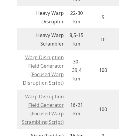
Heavy Warp
22-30
5
Disruptor
km
Heavy Warp
8,5-15
10
Scrambler
km
Warp Disruption
30-
Field Generator
39,4
100
(Focused Warp
km
Disruption Script)
Warp Disruption
Field Generator
16-21
100
(Focused Warp
km
Scrambling Script)
Siren (Fighter)
16 km
1