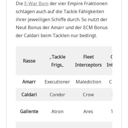
Die
E-War Boni
der vier Empire Fraktionen
schlagen auch auf die Tackle Fähigkeiten
ihrer jeweiligen Schiffe durch. So nutzt der
Neut Bonus der Amarr und der ECM Bonus
der Caldari beim Tacklen nur bedingt.
„
Tackle
Fleet
Combat
Rasse
Frigs
„
Interceptors
Intercept
Amarr
Executioner
Malediction
Crusade
Caldari
Condor
Crow
Raptor
Gallente
Atron
Ares
Taranis