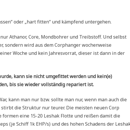
 lassen“ oder „hart fitten“ und kämpfend untergehen.
lt nur Athanor, Core, Mondbohrer und Treibstoff. Und selbst
nger, sondern wird aus dem Corphanger wochenweise
einer Woche und kein Jahresvorrat, dieser ist dann in der
urde, kann sie nicht umgefittet werden und kein(e)
, bis sie wieder vollständig repariert ist.
-War, kann man nur bzw. sollte man nur, wenn man auch die
t stirbt die Struktur nur teurer. Die meisten neuen Corp
se formen eine 15-20 Leshak Flotte und reißen damit die
Reps (je Schiff 1k EHP/s) und des hohen Schadens der Lesha