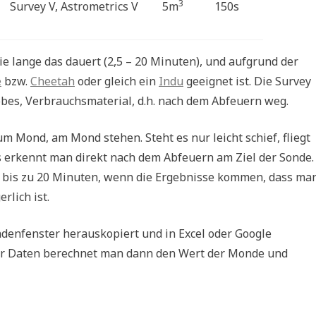
3
Survey V, Astrometrics V
5m
150s
e lange das dauert (2,5 – 20 Minuten), und aufgrund der
e
bzw.
Cheetah
oder gleich ein
Indu
geeignet ist. Die Survey
obes, Verbrauchsmaterial, d.h. nach dem Abfeuern weg.
 Mond, am Mond stehen. Steht es nur leicht schief, fliegt
es erkennt man direkt nach dem Abfeuern am Ziel der Sonde.
es bis zu 20 Minuten, wenn die Ergebnisse kommen, dass ma
rlich ist.
denfenster herauskopiert und in Excel oder Google
er Daten berechnet man dann den Wert der Monde und