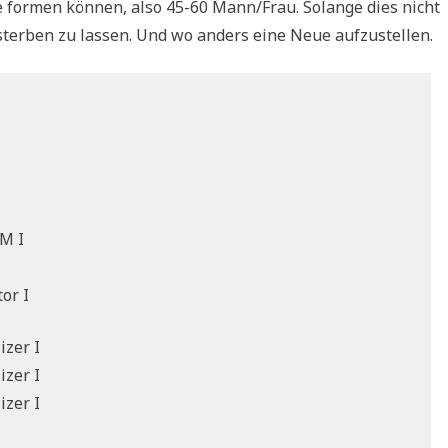
e formen können, also 45-60 Mann/Frau. Solange dies nicht
ch sterben zu lassen. Und wo anders eine Neue aufzustellen.
M I
or I
izer I
izer I
izer I