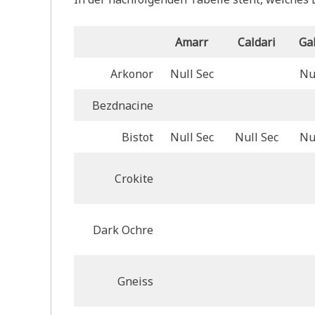
Amarr
Caldari
Ga
Arkonor
Null Sec
Nu
Bezdnacine
Bistot
Null Sec
Null Sec
Nu
Crokite
Dark Ochre
Gneiss