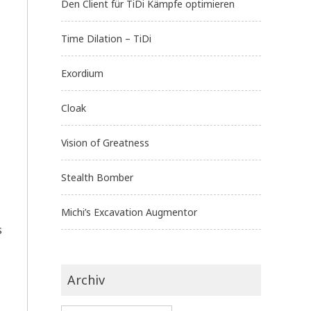
Den Client für TiDi Kämpfe optimieren
Time Dilation – TiDi
Exordium
Cloak
Vision of Greatness
Stealth Bomber
Michi’s Excavation Augmentor
s
Archiv