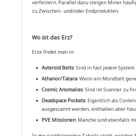
verfeinern. Parallel dazu steigen Miner häufi
zu Zwischen- und/oder Endprodukten.
Wo ist das Erz?
Erze findet man in:
Asteroid Belts
: Sind in fast jedem System
Athanor/Tatara
: Wenn ein Mondbelt gene
Cosmic Anomalies
: Sind im Scanner zu f
Deadspace Pockets
: Eigentlich als Cont
ausgescannt werden, enthalten aber häuf
PVE Missionen
: Manche sind ebenfalls mi
In der nachfolgenden Tabelle steht, welches E