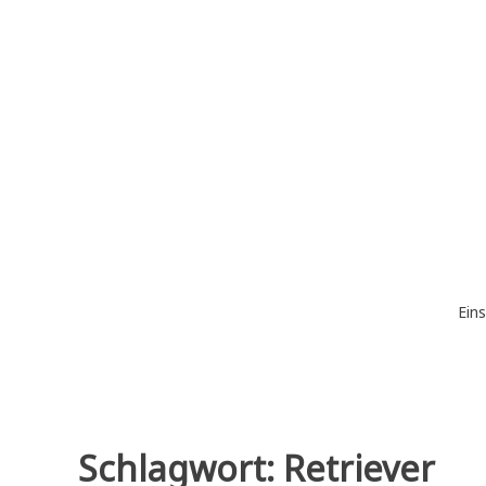
Zum
Inhalt
springen
Eins
Schlagwort:
Retriever