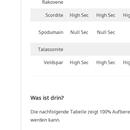
Rakovene
Scordite
High Sec
High Sec
Hi
Spodumain
Null Sec
Null Sec
Talassonite
Veldspar
High Sec
High Sec
Hi
Was ist drin?
Die nachfolgende Tabelle zeigt 100% Aufberei
werden kann.