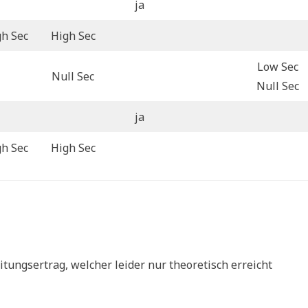
ja
gh Sec
High Sec
Low Sec
Null Sec
Null Sec
ja
gh Sec
High Sec
tungsertrag, welcher leider nur theoretisch erreicht