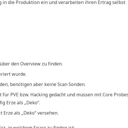
g in die Produktion ein und verarbeiten ihren Ertrag selbst
 über den Overview zu finden.
riert wurde.
inden, benötigen aber keine Scan Sonden.
ent für PVE bzw. Hacking gedacht und müssen mit Core Probe
ig Erze als „Deko“.
t Erze als „Deko“ versehen.
rz, in welchem Space zu finden ist: