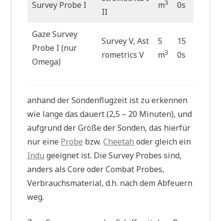
3
Survey Probe I
m
0s
II
Gaze Survey
Survey V, Ast
5
15
Probe I (nur
3
rometrics V
m
0s
Omega)
anhand der Sondenflugzeit ist zu erkennen
wie lange das dauert (2,5 – 20 Minuten), und
aufgrund der Größe der Sonden, das hierfür
nur eine
Probe
bzw.
Cheetah
oder gleich ein
Indu
geeignet ist. Die Survey Probes sind,
anders als Core oder Combat Probes,
Verbrauchsmaterial, d.h. nach dem Abfeuern
weg.