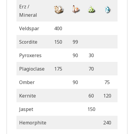
Erz /
Mineral
Veldspar
400
Scordite
150
99
Pyroxeres
90
30
Plagioclase
175
70
Omber
90
75
Kernite
60
120
Jaspet
150
50
Hemorphite
240
90