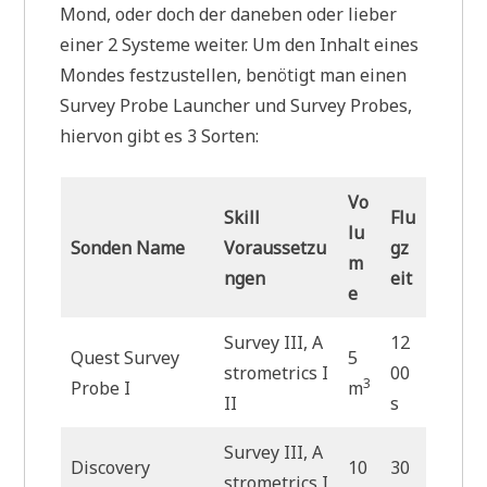
Mond, oder doch der daneben oder lieber
einer 2 Systeme weiter. Um den Inhalt eines
Mondes festzustellen, benötigt man einen
Survey Probe Launcher und Survey Probes,
hiervon gibt es 3 Sorten:
Vo
Skill
Flu
lu
Sonden Name
Voraussetzu
gz
m
ngen
eit
e
Survey III, A
12
Quest Survey
5
strometrics I
00
3
Probe I
m
II
s
Survey III, A
Discovery
10
30
strometrics I