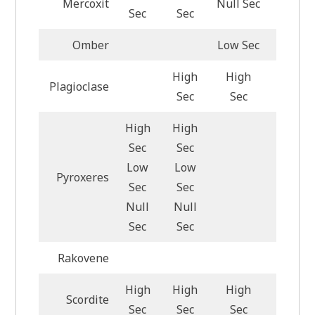
Mercoxit
Null Sec
Null S
Sec
Sec
Omber
Low Sec
Low Se
High
High
Plagioclase
High S
Sec
Sec
High
High
Sec
Sec
Low
Low
Pyroxeres
Sec
Sec
Null
Null
Sec
Sec
Rakovene
High
High
High
Scordite
High S
Sec
Sec
Sec