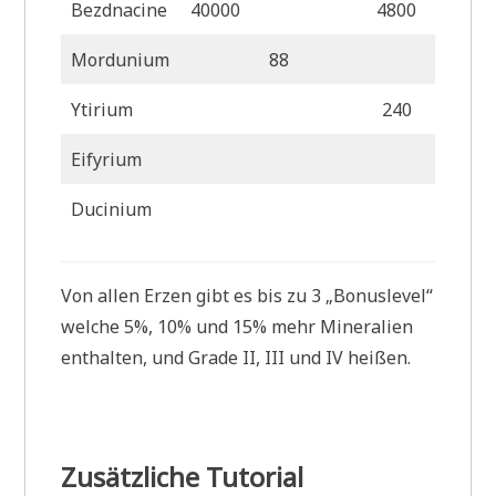
Bezdnacine
40000
4800
Mordunium
88
Ytirium
240
Eifyrium
2
Ducinium
Von allen Erzen gibt es bis zu 3 „Bonuslevel“
welche 5%, 10% und 15% mehr Mineralien
enthalten, und Grade II, III und IV heißen.
Zusätzliche Tutorial