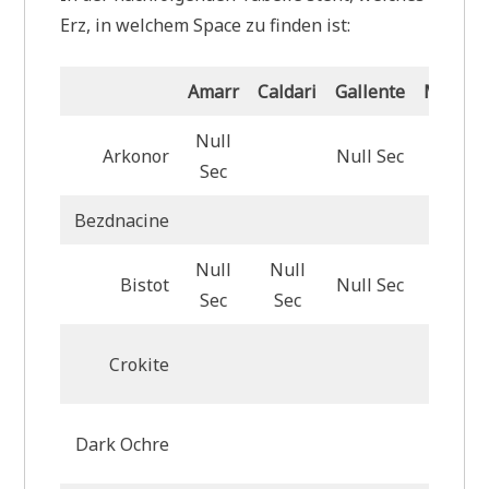
Erz, in welchem Space zu finden ist:
Amarr
Caldari
Gallente
Minmat
Null
Arkonor
Null Sec
Null S
Sec
Bezdnacine
Null
Null
Bistot
Null Sec
Null S
Sec
Sec
Crokite
Dark Ochre