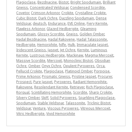
Plagioclase
,
Bezdnacine
,
Bistot
,
Bright Spodumain
,
Brilliant
Gneiss
,
Concentrated Veldspar
,
Condensed Scordite
,
Covetor
,
Crimson Arkonor
,
Crokite
,
Crystalline Crokite
,
Cubic Bistot
,
Dark Ochre
,
Dazzling Spodumain
,
Dense
Veldspar
,
deutsch
,
Endurance
,
EVE Online
,
Fiery Kernite
,
Flawless Arkonor
,
Glazed Hedbergite
,
Gleaming
Spodumain
,
Glossy Scordite
,
Gneiss
,
Golden Omber
,
Hadal Bezdnacine
,
Hadal Rakovene
,
Hadal Talassonite
,
Hedbergite
,
Hemorphite
,
hilfe
,
Hulk
,
Immaculate Jaspet
,
Iridescent Gneiss
,
Jaspet
,
Jet Ochre
,
Kernite
,
Luminous
Kernite
,
Lustrous Hedbergite
,
Mackinaw
,
Magma Mercoxit
,
Massive Scordite
,
Mercoxit
,
Monoclinic Bistot
,
Obsidian
Ochre
,
Omber
,
Onyx Ochre
,
Opulent Pyroxeres
,
Orca
,
Pellucid Crokite
,
Plagioclase
,
Platinoid Omber
,
Porpoise
,
Prime Arkonor
,
Prismatic Gneiss
,
Pristine Jaspet
,
Procurer
,
Prospect
,
Pure Jaspet
,
Pyroxeres
,
Radiant Hemorphite
,
Rakovene
,
Resplendant Kernite
,
Retriever
,
Rich Plagioclase
,
Rorqual
,
Scintillating Hemorphite
,
Scordite
,
Sharp Crokite
,
Silvery Omber
,
Skiff
,
Solid Pyroxeres
,
Sparkling Plagioclase
,
Spodumain
,
Stable Veldspar
,
Talassonite
,
Triclinic Bistot
,
Veldspar
,
Venture
,
Viscous Pyroxeres
,
Vitreous Mercoxit
,
Vitric Hedbergite
,
Vivid Hemorphite