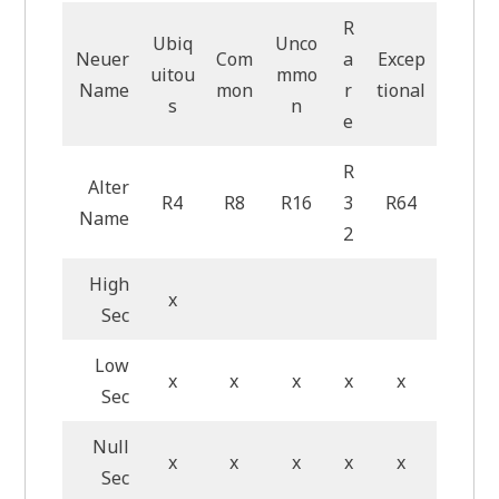
R
Ubiq
Unco
Neuer
Com
a
Excep
uitou
mmo
Name
mon
r
tional
s
n
e
R
Alter
R4
R8
R16
3
R64
Name
2
High
x
Sec
Low
x
x
x
x
x
Sec
Null
x
x
x
x
x
Sec