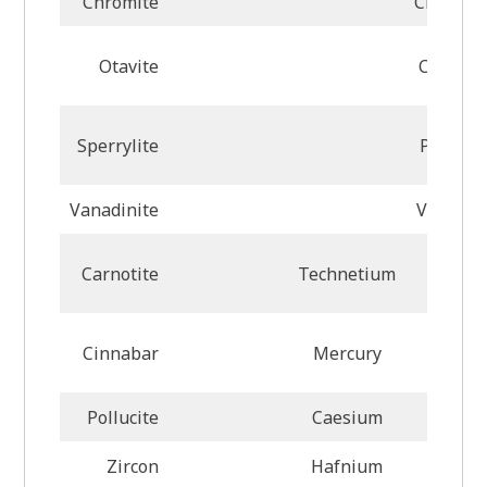
Chromite
Chromi
Otavite
Cadmiu
Sperrylite
Platinu
Vanadinite
Vanadi
Carnotite
Technetium
Cinnabar
Mercury
Pollucite
Caesium
Zircon
Hafnium