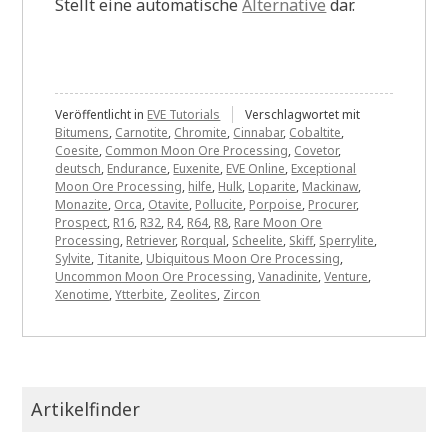
Stellt eine automatische
Alternative
dar.
Veröffentlicht in
EVE Tutorials
Verschlagwortet mit
Bitumens
,
Carnotite
,
Chromite
,
Cinnabar
,
Cobaltite
,
Coesite
,
Common Moon Ore Processing
,
Covetor
,
deutsch
,
Endurance
,
Euxenite
,
EVE Online
,
Exceptional
Moon Ore Processing
,
hilfe
,
Hulk
,
Loparite
,
Mackinaw
,
Monazite
,
Orca
,
Otavite
,
Pollucite
,
Porpoise
,
Procurer
,
Prospect
,
R16
,
R32
,
R4
,
R64
,
R8
,
Rare Moon Ore
Processing
,
Retriever
,
Rorqual
,
Scheelite
,
Skiff
,
Sperrylite
,
Sylvite
,
Titanite
,
Ubiquitous Moon Ore Processing
,
Uncommon Moon Ore Processing
,
Vanadinite
,
Venture
,
Xenotime
,
Ytterbite
,
Zeolites
,
Zircon
Artikelfinder