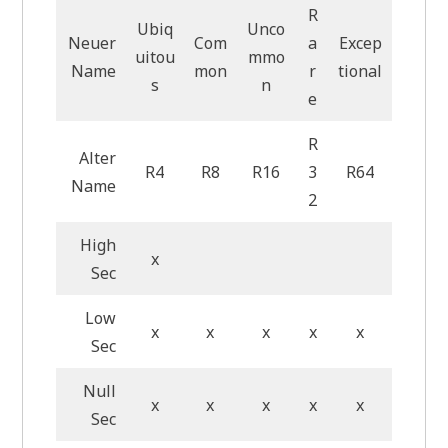
R
Ubiq
Unco
Neuer
Com
a
Excep
uitou
mmo
Name
mon
r
tional
s
n
e
R
Alter
R4
R8
R16
3
R64
Name
2
High
x
Sec
Low
x
x
x
x
x
Sec
Null
x
x
x
x
x
Sec