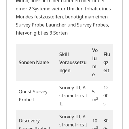
Mond, oder doch der daneben oder lieber
einer 2 Systeme weiter. Um den Inhalt eines
Mondes festzustellen, benötigt man einen
Survey Probe Launcher und Survey Probes,
hiervon gibt es 3 Sorten:
Vo
Skill
Flu
lu
Sonden Name
Voraussetzu
gz
m
ngen
eit
e
Survey III, A
12
Quest Survey
5
strometrics I
00
3
Probe I
m
II
s
Survey III, A
Discovery
10
30
strometrics I
3
Survey Probe I
m
0s