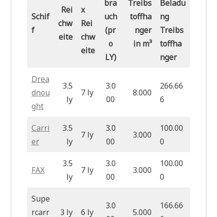
bra
Treibs
Beladu
Rei
x
Schif
uch
toffha
ng
chw
Rei
f
(pr
nger
Treibs
eite
chw
o
in m³
toffha
eite
LY)
nger
Drea
3.5
3.0
266.66
dnou
7 ly
8.000
ly
00
6
ght
Carri
3.5
3.0
100.00
7 ly
3.000
er
ly
00
0
3.5
3.0
100.00
FAX
7 ly
3.000
ly
00
0
Supe
3.0
166.66
rcarr
3 ly
6 ly
5.000