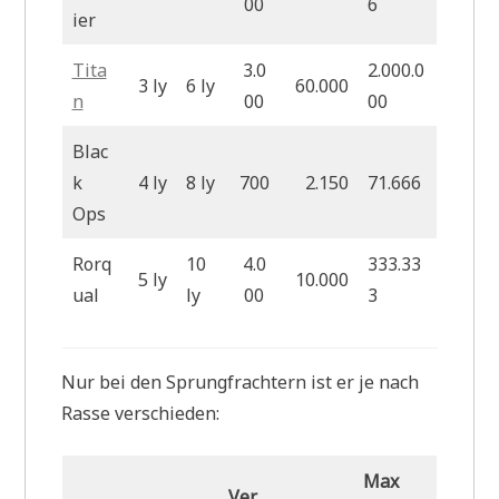
00
6
ier
Tita
3.0
2.000.0
3 ly
6 ly
60.000
n
00
00
Blac
k
4 ly
8 ly
700
2.150
71.666
Ops
Rorq
10
4.0
333.33
5 ly
10.000
ual
ly
00
3
Nur bei den Sprungfrachtern ist er je nach
Rasse verschieden:
Max
Ver