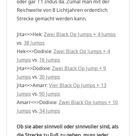
oder gar T1 Indus da. Zumal man mit der
Reichweite von 8 Lichtjahren ordentlich
Strecke gemacht werden kann.
Jita<=>Hek:
Zwei Black Op Jumps + 4 Jumps
vs.
38 Jumps
Hek<=>Dodixie:
Zwei Black Op Jumps + 4
Jumps
vs.
16 Jumps
Jita<=>Dodixie:
Zwei Black Op Jump + 9
Jumps
vs.
30 Jumps
Jita<=>Amarr:
Vier Black Op Jumps + 13
Jumps
vs.
90 Jumps
Amarr<=>Dodixie:
Zwei Black Op Jumps + 10
Jumps
vs.
34 Jumps
Ob sie aber sinnvoll oder sinnvoller sind, als
die Strecke zu Fuß zu gehen, muss jeder