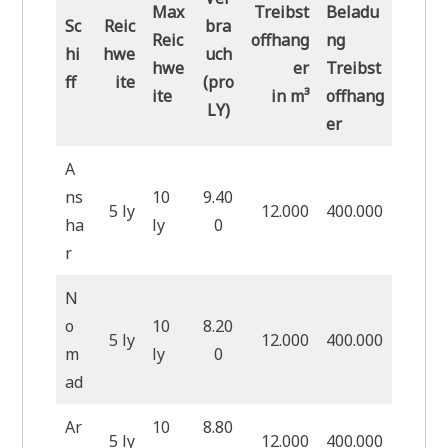
Max
Treibst
Beladu
Sc
Reic
bra
Reic
offhang
ng
hi
hwe
uch
hwe
er
Treibst
ff
ite
(pro
ite
in m³
offhang
LY)
er
A
ns
10
9.40
5 ly
12.000
400.000
ha
ly
0
r
N
o
10
8.20
5 ly
12.000
400.000
m
ly
0
ad
Ar
10
8.80
5 ly
12.000
400.000