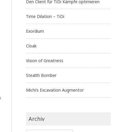
Den Client für TiDi Kämpfe optimieren
Time Dilation – TiDi
Exordium
Cloak
Vision of Greatness
Stealth Bomber
Michi’s Excavation Augmentor
s
Archiv