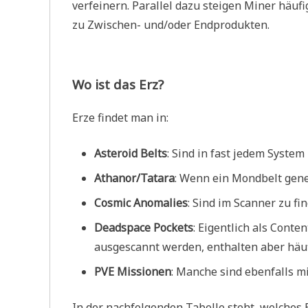
verfeinern. Parallel dazu steigen Miner häufi
zu Zwischen- und/oder Endprodukten.
Wo ist das Erz?
Erze findet man in:
Asteroid Belts
: Sind in fast jedem System
Athanor/Tatara
: Wenn ein Mondbelt gene
Cosmic Anomalies
: Sind im Scanner zu f
Deadspace Pockets
: Eigentlich als Cont
ausgescannt werden, enthalten aber häuf
PVE Missionen
: Manche sind ebenfalls mi
In der nachfolgenden Tabelle steht, welches E