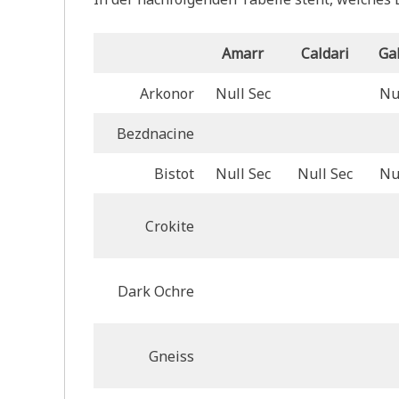
Amarr
Caldari
Ga
Arkonor
Null Sec
Nu
Bezdnacine
Bistot
Null Sec
Null Sec
Nu
Crokite
Dark Ochre
Gneiss