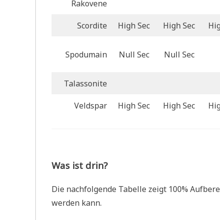
Rakovene
Scordite
High Sec
High Sec
Hi
Spodumain
Null Sec
Null Sec
Talassonite
Veldspar
High Sec
High Sec
Hi
Was ist drin?
Die nachfolgende Tabelle zeigt 100% Aufberei
werden kann.