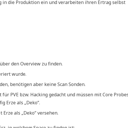
g in die Produktion ein und verarbeiten ihren Ertrag selbst
 über den Overview zu finden.
riert wurde.
inden, benötigen aber keine Scan Sonden.
ent für PVE bzw. Hacking gedacht und müssen mit Core Probe
ig Erze als „Deko“.
t Erze als „Deko“ versehen.
rz, in welchem Space zu finden ist: