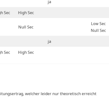
ja
gh Sec
High Sec
Low Sec
Null Sec
Null Sec
ja
gh Sec
High Sec
tungsertrag, welcher leider nur theoretisch erreicht