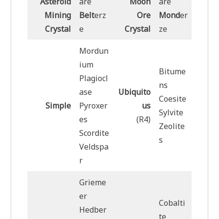
Asteroid
are
Moon
are
Mining
Belt
erz
Ore
Mond
er
Crystal
e
Crystal
ze
Mordun
ium
Bitume
Plagiocl
ns
ase
Ubiquito
Coesite
Simple
Pyroxer
us
Sylvite
es
(R4)
Zeolite
Scordite
s
Veldspa
r
Grieme
er
Cobalti
Hedber
te