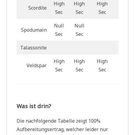
High
High
High
Scordite
High S
Sec
Sec
Sec
Null
Null
Spodumain
Null S
Sec
Sec
Talassonite
High
High
High
Veldspar
High S
Sec
Sec
Sec
Was ist drin?
Die nachfolgende Tabelle zeigt 100%
Aufbereitungsertrag, welcher leider nur