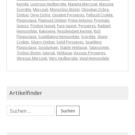
Kernite
,
Lustrous Hedbergite
,
Magma Mercoxit
,
Massive
Scordite
,
Mercoxit
,
Monoclinic Bistot
,
Obsidian Ochre
,
Omber
,
Onyx Ochre
,
Opulent Pyroxeres
,
Pellucid Crokite
,
Plagioclase
,
Platinoid Omber
,
Prime Arkonor
,
Prismatic
Gneiss
,
Pristine Jaspet
,
Pure Jaspet
,
Pyroxeres
,
Radiant
Hemorphite
,
Rakovene
,
Resplendant Kernite
,
Rich
Plagioclase
,
Scintillating Hemorphite
,
Scordite
,
Sharp
Crokite
,
Silvery Omber
,
Solid Pyroxeres
,
Sparkling
Plagioclase
,
Spodumain
,
Stable Veldspar
,
Talassonite
,
Triclinic Bistot
,
tutorial
,
Veldspar
,
Viscous Pyroxeres
,
Vitreous Mercoxit
,
Vitric Hedbergite
,
Vivid Hemorphite
Artikelfinder
Suchen
nach: