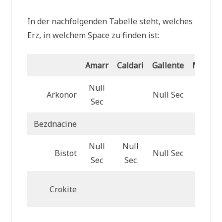
In der nachfolgenden Tabelle steht, welches
Erz, in welchem Space zu finden ist:
Amarr
Caldari
Gallente
Minmat
Null
Arkonor
Null Sec
Null S
Sec
Bezdnacine
Null
Null
Bistot
Null Sec
Null S
Sec
Sec
Crokite