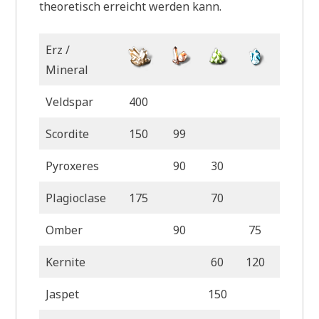
theoretisch erreicht werden kann.
Erz /
Mineral
Veldspar
400
Scordite
150
99
Pyroxeres
90
30
Plagioclase
175
70
Omber
90
75
Kernite
60
120
Jaspet
150
50