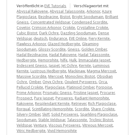
Veröffentlicht in
EVE Tutorials
Verschlagwortet mit
Abyssal Rakovene
,
Abyssal Talassonite
,
Arkonor
,
Azure
Plagioclase
,
Bezdnacine
,
Bistot
,
Bright Spodumain
,
Brilliant
Gneiss
,
Concentrated Veldspar
,
Condensed Scordite
,
Covetor
,
Crimson Arkonor
,
Crokite
,
Crystalline Crokite
,
Cubic Bistot
,
Dark Ochre
,
Dazzling Spodumain
,
Dense
Veldspar
,
deutsch
,
Endurance
,
EVE Online
,
Fiery Kernite
,
Flawless Arkonor
,
Glazed Hedbergite
,
Gleaming
Spodumain
,
Glossy Scordite
,
Gneiss
,
Golden Omber
,
Hadal Bezdnacine
,
Hadal Rakovene
,
Hadal Talassonite
,
Hedbergite
,
Hemorphite
,
hilfe
,
Hulk
,
Immaculate Jaspet
,
Iridescent Gneiss
,
Jaspet
,
Jet Ochre
,
Kernite
,
Luminous
Kernite
,
Lustrous Hedbergite
,
Mackinaw
,
Magma Mercoxit
,
Massive Scordite
,
Mercoxit
,
Monoclinic Bistot
,
Obsidian
Ochre
,
Omber
,
Onyx Ochre
,
Opulent Pyroxeres
,
Orca
,
Pellucid Crokite
,
Plagioclase
,
Platinoid Omber
,
Porpoise
,
Prime Arkonor
,
Prismatic Gneiss
,
Pristine Jaspet
,
Procurer
,
Prospect
,
Pure Jaspet
,
Pyroxeres
,
Radiant Hemorphite
,
Rakovene
,
Resplendant Kernite
,
Retriever
,
Rich Plagioclase
,
Rorqual
,
Scintillating Hemorphite
,
Scordite
,
Sharp Crokite
,
Silvery Omber
,
Skiff
,
Solid Pyroxeres
,
Sparkling Plagioclase
,
Spodumain
,
Stable Veldspar
,
Talassonite
,
Triclinic Bistot
,
Veldspar
,
Venture
,
Viscous Pyroxeres
,
Vitreous Mercoxit
,
Vitric Hedbergite
,
Vivid Hemorphite