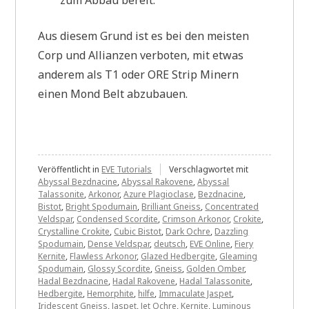
zum Abbau bereit.
Aus diesem Grund ist es bei den meisten
Corp und Allianzen verboten, mit etwas
anderem als T1 oder ORE Strip Minern
einen Mond Belt abzubauen.
Veröffentlicht in
EVE Tutorials
Verschlagwortet mit
Abyssal Bezdnacine
,
Abyssal Rakovene
,
Abyssal
Talassonite
,
Arkonor
,
Azure Plagioclase
,
Bezdnacine
,
Bistot
,
Bright Spodumain
,
Brilliant Gneiss
,
Concentrated
Veldspar
,
Condensed Scordite
,
Crimson Arkonor
,
Crokite
,
Crystalline Crokite
,
Cubic Bistot
,
Dark Ochre
,
Dazzling
Spodumain
,
Dense Veldspar
,
deutsch
,
EVE Online
,
Fiery
Kernite
,
Flawless Arkonor
,
Glazed Hedbergite
,
Gleaming
Spodumain
,
Glossy Scordite
,
Gneiss
,
Golden Omber
,
Hadal Bezdnacine
,
Hadal Rakovene
,
Hadal Talassonite
,
Hedbergite
,
Hemorphite
,
hilfe
,
Immaculate Jaspet
,
Iridescent Gneiss
,
Jaspet
,
Jet Ochre
,
Kernite
,
Luminous