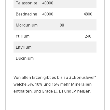
Talassonite
40000
960
Bezdnacine
40000
4800
Mordunium
88
Ytirium
240
Eifyrium
2
Ducinium
Von allen Erzen gibt es bis zu 3 „Bonuslevel“
welche 5%, 10% und 15% mehr Mineralien
enthalten, und Grade II, III und IV heißen.