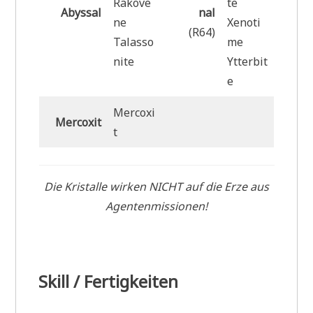
Rakove
te
Abyssal
nal
ne
Xenoti
(R64)
Talasso
me
nite
Ytterbit
e
Mercoxi
Mercoxit
t
Die Kristalle wirken NICHT auf die Erze aus
Agentenmissionen!
Skill / Fertigkeiten