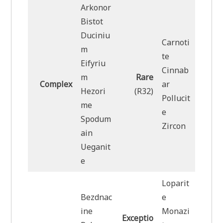
Arkonor
Bistot
Duciniu
Carnoti
m
te
Eifyriu
Cinnab
m
Rare
Complex
ar
Hezori
(R32)
Pollucit
me
e
Spodum
Zircon
ain
Ueganit
e
Loparit
Bezdnac
e
ine
Monazi
Exceptio