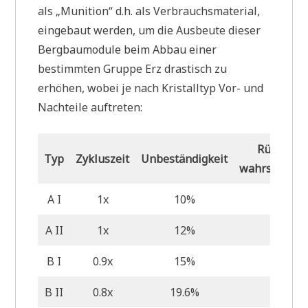
als „Munition“ d.h. als Verbrauchsmaterial,
eingebaut werden, um die Ausbeute dieser
Bergbaumodule beim Abbau einer
bestimmten Gruppe Erz drastisch zu
erhöhen, wobei je nach Kristalltyp Vor- und
Nachteile auftreten:
Rückstan
Typ
Zykluszeit
Unbeständigkeit
wahrscheinli
A I
1x
10%
0
A II
1x
12%
3,6%
B I
0.9x
15%
20%
B II
0.8x
19.6%
30%