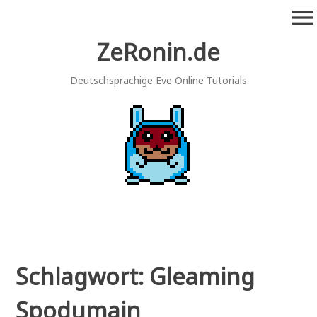
Zum
menu
Inhalt
springen
ZeRonin.de
Deutschsprachige Eve Online Tutorials
Schlagwort:
Gleaming
Spodumain