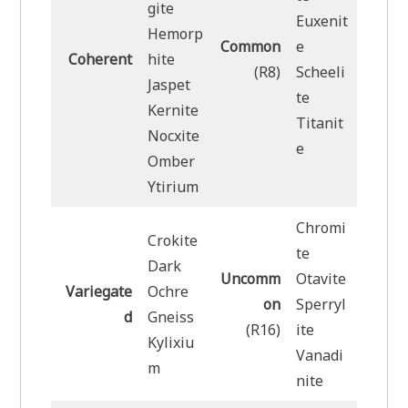
gite
Euxenit
Hemorp
Common
e
Coherent
hite
(R8)
Scheeli
Jaspet
te
Kernite
Titanit
Nocxite
e
Omber
Ytirium
Chromi
Crokite
te
Dark
Uncomm
Otavite
Variegate
Ochre
on
Sperryl
d
Gneiss
(R16)
ite
Kylixiu
Vanadi
m
nite