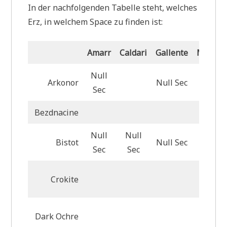
In der nachfolgenden Tabelle steht, welches
Erz, in welchem Space zu finden ist:
Amarr
Caldari
Gallente
Minmat
Null
Arkonor
Null Sec
Null S
Sec
Bezdnacine
Null
Null
Bistot
Null Sec
Null S
Sec
Sec
Crokite
Dark Ochre