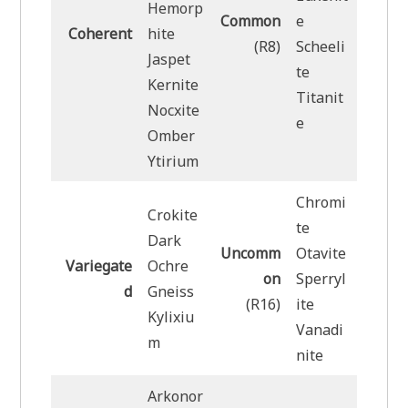
Hemorp
Common
e
Coherent
hite
(R8)
Scheeli
Jaspet
te
Kernite
Titanit
Nocxite
e
Omber
Ytirium
Chromi
Crokite
te
Dark
Uncomm
Otavite
Variegate
Ochre
on
Sperryl
d
Gneiss
(R16)
ite
Kylixiu
Vanadi
m
nite
Arkonor