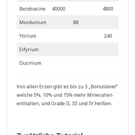
Bezdnacine
40000
4800
Mordunium
88
Ytirium
240
Eifyrium
2
Ducinium
Von allen Erzen gibt es bis zu 3 „Bonuslevel“
welche 5%, 10% und 15% mehr Mineralien
enthalten, und Grade II, III und IV heißen.