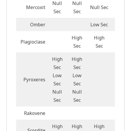
Null
Null
Mercoxit
Null Sec
Null S
Sec
Sec
Omber
Low Sec
Low Se
High
High
Plagioclase
High S
Sec
Sec
High
High
Sec
Sec
Low
Low
Pyroxeres
Sec
Sec
Null
Null
Sec
Sec
Rakovene
High
High
High
Scordite
High S