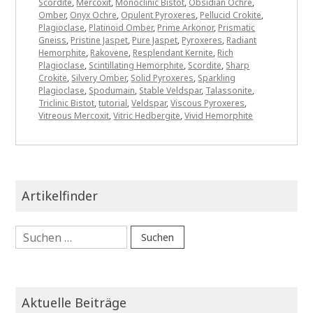
Scordite
,
Mercoxit
,
Monoclinic Bistot
,
Obsidian Ochre
,
Omber
,
Onyx Ochre
,
Opulent Pyroxeres
,
Pellucid Crokite
,
Plagioclase
,
Platinoid Omber
,
Prime Arkonor
,
Prismatic
Gneiss
,
Pristine Jaspet
,
Pure Jaspet
,
Pyroxeres
,
Radiant
Hemorphite
,
Rakovene
,
Resplendant Kernite
,
Rich
Plagioclase
,
Scintillating Hemorphite
,
Scordite
,
Sharp
Crokite
,
Silvery Omber
,
Solid Pyroxeres
,
Sparkling
Plagioclase
,
Spodumain
,
Stable Veldspar
,
Talassonite
,
Triclinic Bistot
,
tutorial
,
Veldspar
,
Viscous Pyroxeres
,
Vitreous Mercoxit
,
Vitric Hedbergite
,
Vivid Hemorphite
Artikelfinder
Suchen
nach:
Aktuelle Beiträge