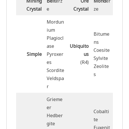
Mining
Belt
erz
Ore
Mond
er
Crystal
e
Crystal
ze
Mordun
ium
Bitume
Plagiocl
ns
ase
Ubiquito
Coesite
Simple
Pyroxer
us
Sylvite
es
(R4)
Zeolite
Scordite
s
Veldspa
r
Grieme
er
Cobalti
Hedber
te
gite
Euxenit