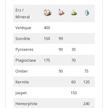
Erz /
Mineral
Veldspar
400
Scordite
150
99
Pyroxeres
90
30
Plagioclase
175
70
Omber
90
75
Kernite
60
120
Jaspet
150
50
Hemorphite
240
90