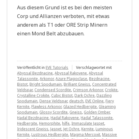
Aus diesem Grund ist es bei den meisten
Corp und Allianzen verboten, mit etwas
anderem als T1 oder ORE Strip Minern
einen Mond Belt abzubauen.
Veröffentlicht in
EVE Tutorials
Verschlagwortet mit
Abyssal Bezdnacine
,
Abyssal Rakovene
,
Abyssal
Talassonite
,
Arkonor
,
Azure Plagioclase
,
Bezdnacine
,
Bistot
,
Bright Spodumain
,
Brilliant Gneiss
,
Concentrated
Veldspar
,
Condensed Scordite
,
Crimson Arkonor
,
Crokite
,
Crystalline Crokite
,
Cubic Bistot
,
Dark Ochre
,
Dazzling
Spodumain
,
Dense Veldspar
,
deutsch
,
EVE Online
,
Fiery
Kernite
,
Flawless Arkonor
,
Glazed Hedbergite
,
Gleaming
Spodumain
,
Glossy Scordite
,
Gneiss
,
Golden Omber
,
Hadal Bezdnacine
,
Hadal Rakovene
,
Hadal Talassonite
,
Hedbergite
,
Hemorphite
,
hilfe
,
Immaculate Jaspet
,
Iridescent Gneiss
,
Jaspet
,
Jet Ochre
,
Kernite
,
Luminous
Kernite
,
Lustrous Hedbergite
,
Magma Mercoxit
,
Massive