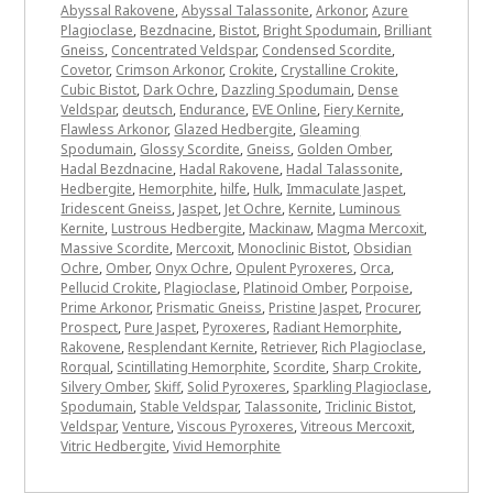
Abyssal Rakovene
,
Abyssal Talassonite
,
Arkonor
,
Azure
Plagioclase
,
Bezdnacine
,
Bistot
,
Bright Spodumain
,
Brilliant
Gneiss
,
Concentrated Veldspar
,
Condensed Scordite
,
Covetor
,
Crimson Arkonor
,
Crokite
,
Crystalline Crokite
,
Cubic Bistot
,
Dark Ochre
,
Dazzling Spodumain
,
Dense
Veldspar
,
deutsch
,
Endurance
,
EVE Online
,
Fiery Kernite
,
Flawless Arkonor
,
Glazed Hedbergite
,
Gleaming
Spodumain
,
Glossy Scordite
,
Gneiss
,
Golden Omber
,
Hadal Bezdnacine
,
Hadal Rakovene
,
Hadal Talassonite
,
Hedbergite
,
Hemorphite
,
hilfe
,
Hulk
,
Immaculate Jaspet
,
Iridescent Gneiss
,
Jaspet
,
Jet Ochre
,
Kernite
,
Luminous
Kernite
,
Lustrous Hedbergite
,
Mackinaw
,
Magma Mercoxit
,
Massive Scordite
,
Mercoxit
,
Monoclinic Bistot
,
Obsidian
Ochre
,
Omber
,
Onyx Ochre
,
Opulent Pyroxeres
,
Orca
,
Pellucid Crokite
,
Plagioclase
,
Platinoid Omber
,
Porpoise
,
Prime Arkonor
,
Prismatic Gneiss
,
Pristine Jaspet
,
Procurer
,
Prospect
,
Pure Jaspet
,
Pyroxeres
,
Radiant Hemorphite
,
Rakovene
,
Resplendant Kernite
,
Retriever
,
Rich Plagioclase
,
Rorqual
,
Scintillating Hemorphite
,
Scordite
,
Sharp Crokite
,
Silvery Omber
,
Skiff
,
Solid Pyroxeres
,
Sparkling Plagioclase
,
Spodumain
,
Stable Veldspar
,
Talassonite
,
Triclinic Bistot
,
Veldspar
,
Venture
,
Viscous Pyroxeres
,
Vitreous Mercoxit
,
Vitric Hedbergite
,
Vivid Hemorphite