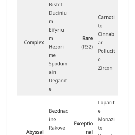
Bistot
Duciniu
Carnoti
m
te
Eifyriu
Cinnab
m
Rare
Complex
ar
Hezori
(R32)
Pollucit
me
e
Spodum
Zircon
ain
Ueganit
e
Loparit
Bezdnac
e
ine
Monazi
Exceptio
Rakove
te
Abyssal
nal