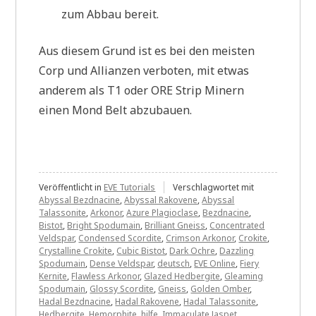
zum Abbau bereit.
Aus diesem Grund ist es bei den meisten
Corp und Allianzen verboten, mit etwas
anderem als T1 oder ORE Strip Minern
einen Mond Belt abzubauen.
Veröffentlicht in
EVE Tutorials
Verschlagwortet mit
Abyssal Bezdnacine
,
Abyssal Rakovene
,
Abyssal
Talassonite
,
Arkonor
,
Azure Plagioclase
,
Bezdnacine
,
Bistot
,
Bright Spodumain
,
Brilliant Gneiss
,
Concentrated
Veldspar
,
Condensed Scordite
,
Crimson Arkonor
,
Crokite
,
Crystalline Crokite
,
Cubic Bistot
,
Dark Ochre
,
Dazzling
Spodumain
,
Dense Veldspar
,
deutsch
,
EVE Online
,
Fiery
Kernite
,
Flawless Arkonor
,
Glazed Hedbergite
,
Gleaming
Spodumain
,
Glossy Scordite
,
Gneiss
,
Golden Omber
,
Hadal Bezdnacine
,
Hadal Rakovene
,
Hadal Talassonite
,
Hedbergite
,
Hemorphite
,
hilfe
,
Immaculate Jaspet
,