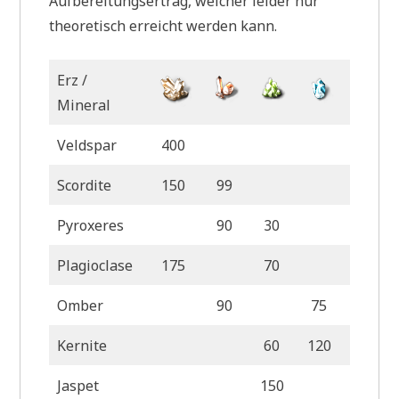
Aufbereitungsertrag, welcher leider nur
theoretisch erreicht werden kann.
Erz /
Mineral
Veldspar
400
Scordite
150
99
Pyroxeres
90
30
Plagioclase
175
70
Omber
90
75
Kernite
60
120
Jaspet
150
50