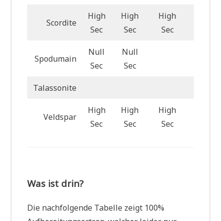
High
High
High
Scordite
High S
Sec
Sec
Sec
Null
Null
Spodumain
Null S
Sec
Sec
Talassonite
High
High
High
Veldspar
High S
Sec
Sec
Sec
Was ist drin?
Die nachfolgende Tabelle zeigt 100%