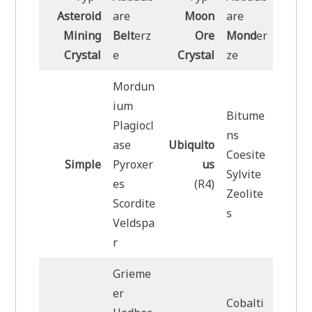
Asteroid
are
Moon
are
Mining
Belt
erz
Ore
Mond
er
Crystal
e
Crystal
ze
Mordun
ium
Bitume
Plagiocl
ns
ase
Ubiquito
Coesite
Simple
Pyroxer
us
Sylvite
es
(R4)
Zeolite
Scordite
s
Veldspa
r
Grieme
er
Cobalti