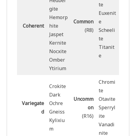
Hedber
te
gite
Euxenit
Hemorp
Common
e
Coherent
hite
(R8)
Scheeli
Jaspet
te
Kernite
Titanit
Nocxite
e
Omber
Ytirium
Chromi
Crokite
te
Dark
Uncomm
Otavite
Variegate
Ochre
on
Sperryl
d
Gneiss
(R16)
ite
Kylixiu
Vanadi
m
nite