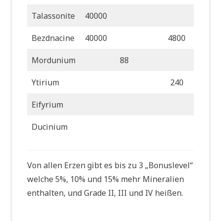
Talassonite
40000
960
Bezdnacine
40000
4800
Mordunium
88
Ytirium
240
Eifyrium
2
Ducinium
Von allen Erzen gibt es bis zu 3 „Bonuslevel“
welche 5%, 10% und 15% mehr Mineralien
enthalten, und Grade II, III und IV heißen.