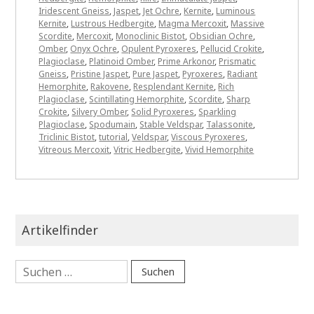
Iridescent Gneiss
,
Jaspet
,
Jet Ochre
,
Kernite
,
Luminous
Kernite
,
Lustrous Hedbergite
,
Magma Mercoxit
,
Massive
Scordite
,
Mercoxit
,
Monoclinic Bistot
,
Obsidian Ochre
,
Omber
,
Onyx Ochre
,
Opulent Pyroxeres
,
Pellucid Crokite
,
Plagioclase
,
Platinoid Omber
,
Prime Arkonor
,
Prismatic
Gneiss
,
Pristine Jaspet
,
Pure Jaspet
,
Pyroxeres
,
Radiant
Hemorphite
,
Rakovene
,
Resplendant Kernite
,
Rich
Plagioclase
,
Scintillating Hemorphite
,
Scordite
,
Sharp
Crokite
,
Silvery Omber
,
Solid Pyroxeres
,
Sparkling
Plagioclase
,
Spodumain
,
Stable Veldspar
,
Talassonite
,
Triclinic Bistot
,
tutorial
,
Veldspar
,
Viscous Pyroxeres
,
Vitreous Mercoxit
,
Vitric Hedbergite
,
Vivid Hemorphite
Artikelfinder
Suchen
nach: