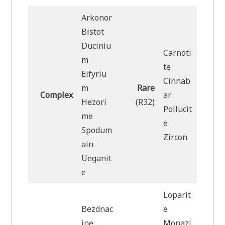
Arkonor
Bistot
Duciniu
Carnoti
m
te
Eifyriu
Cinnab
m
Rare
Complex
ar
Hezori
(R32)
Pollucit
me
e
Spodum
Zircon
ain
Ueganit
e
Loparit
Bezdnac
e
ine
Monazi