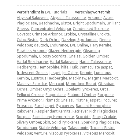
Veröffentlicht in
EVE Tutorials
Verschlagwortet mit
Abyssal Rakovene
,
Abyssal Talassonite
,
Arkonor
,
Azure
Plagioclase
,
Bezdnacine
,
Bistot
,
Bright Spodumain
,
Brilliant
Gneiss
,
Concentrated Veldspar
,
Condensed Scordite
,
Covetor
,
Crimson Arkonor
,
Crokite
,
Crystalline Crokite
,
Cubic Bistot
,
Dark Ochre
,
Dazzling Spodumain
,
Dense
Veldspar
,
deutsch
,
Endurance
,
EVE Online
,
Fiery Kernite
,
Flawless Arkonor
,
Glazed Hedbergite
,
Gleaming
Spodumain
,
Glossy Scordite
,
Gneiss
,
Golden Omber
,
Hadal Bezdnacine
,
Hadal Rakovene
,
Hadal Talassonite
,
Hedbergite
,
Hemorphite
,
hilfe
,
Hulk
,
Immaculate Jaspet
,
Iridescent Gneiss
,
Jaspet
,
Jet Ochre
,
Kernite
,
Luminous
Kernite
,
Lustrous Hedbergite
,
Mackinaw
,
Magma Mercoxit
,
Massive Scordite
,
Mercoxit
,
Monoclinic Bistot
,
Obsidian
Ochre
,
Omber
,
Onyx Ochre
,
Opulent Pyroxeres
,
Orca
,
Pellucid Crokite
,
Plagioclase
,
Platinoid Omber
,
Porpoise
,
Prime Arkonor
,
Prismatic Gneiss
,
Pristine Jaspet
,
Procurer
,
Prospect
,
Pure Jaspet
,
Pyroxeres
,
Radiant Hemorphite
,
Rakovene
,
Resplendant Kernite
,
Retriever
,
Rich Plagioclase
,
Rorqual
,
Scintillating Hemorphite
,
Scordite
,
Sharp Crokite
,
Silvery Omber
,
Skiff
,
Solid Pyroxeres
,
Sparkling Plagioclase
,
Spodumain
,
Stable Veldspar
,
Talassonite
,
Triclinic Bistot
,
Veldspar
,
Venture
,
Viscous Pyroxeres
,
Vitreous Mercoxit
,