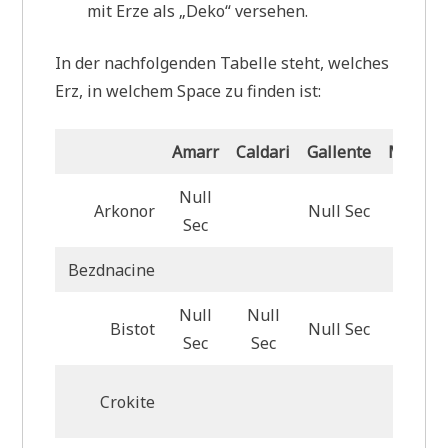
mit Erze als „Deko“ versehen.
In der nachfolgenden Tabelle steht, welches
Erz, in welchem Space zu finden ist:
Amarr
Caldari
Gallente
Minmat
Null
Arkonor
Null Sec
Null S
Sec
Bezdnacine
Null
Null
Bistot
Null Sec
Null S
Sec
Sec
Crokite