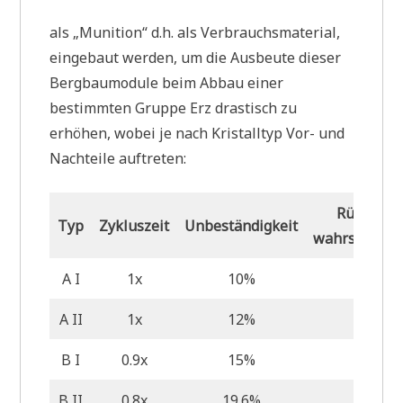
als „Munition“ d.h. als Verbrauchsmaterial,
eingebaut werden, um die Ausbeute dieser
Bergbaumodule beim Abbau einer
bestimmten Gruppe Erz drastisch zu
erhöhen, wobei je nach Kristalltyp Vor- und
Nachteile auftreten:
Rückstan
Typ
Zykluszeit
Unbeständigkeit
wahrscheinli
A I
1x
10%
0
A II
1x
12%
3,6%
B I
0.9x
15%
20%
B II
0.8x
19.6%
30%