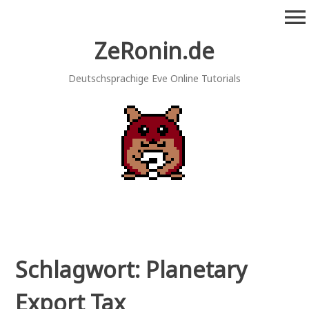
Zum
menu
Inhalt
springen
ZeRonin.de
Deutschsprachige Eve Online Tutorials
Schlagwort:
Planetary
Export Tax