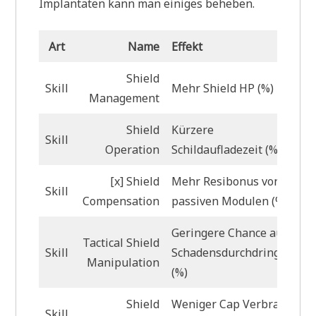
Implantaten kann man einiges beheben.
Art
Name
Effekt
Shield
Skill
Mehr Shield HP (%)
Management
Shield
Kürzere
Skill
Operation
Schildaufladezeit (%)
[x] Shield
Mehr Resibonus von
Skill
Compensation
passiven Modulen (%)
Geringere Chance auf
Tactical Shield
Skill
Schadensdurchdringung
Manipulation
(%)
Shield
Weniger Cap Verbrauch
Skill