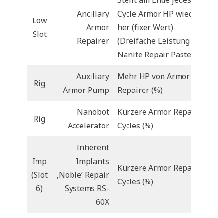
Stellt am Ende jedes
Ancillary
Cycle Armor HP wieder
Low
Armor
her (fixer Wert)
Slot
Repairer
(Dreifache Leistung mit
Nanite Repair Paste)
Auxiliary
Mehr HP von Armor
Rig
Armor Pump
Repairer (%)
Nanobot
Kürzere Armor Repair
Rig
Accelerator
Cycles (%)
Inherent
Imp
Implants
Kürzere Armor Repair
(Slot
‚Noble‘ Repair
Cycles (%)
6)
Systems RS-
60X